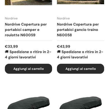
Nordrive
Nordrive
Nordrive Copertura per
Nordrive Copertura per
portabici camper e
portabici gancio traino
roulotte N60059
N60058
Prezzo normale
Prezzo normale
€33,99
€43,99
🚚
Spedizione o ritiro in 2-
🚚
Spedizione o ritiro in 2-
4 giorni lavorativi
4 giorni lavorativi
Aggiungi al carrello
Aggiungi al carrello