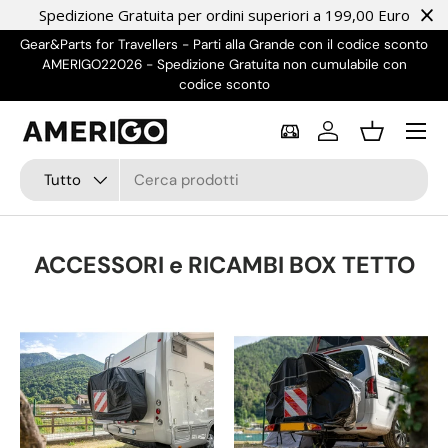
Spedizione Gratuita per ordini superiori a 199,00 Euro
Passa ai contenuti
Gear&Parts for Travellers - Parti alla Grande con il codice sconto
AMERIGO22026 - Spedizione Gratuita non cumulabile con
NO
codice sconto
Menu
Accedi
Cestino
Cerca
Tipo prodotto
Tutto
ACCESSORI e RICAMBI BOX TETTO