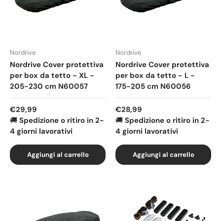
Nordrive
Nordrive
Nordrive Cover protettiva
Nordrive Cover protettiva
per box da tetto - XL -
per box da tetto - L -
205-230 cm N60057
175-205 cm N60056
Prezzo normale
Prezzo normale
€29,99
€28,99
🚚
Spedizione o ritiro in 2-
🚚
Spedizione o ritiro in 2-
4 giorni lavorativi
4 giorni lavorativi
Aggiungi al carrello
Aggiungi al carrello