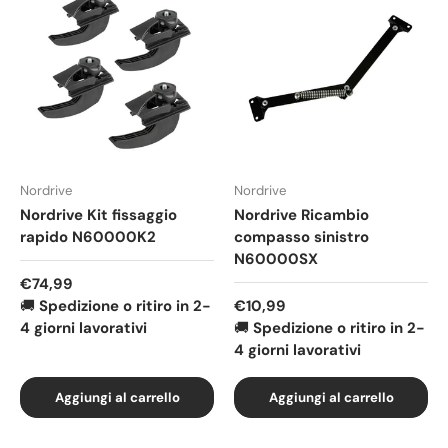
Nordrive
Nordrive
Nordrive Kit fissaggio
Nordrive Ricambio
rapido N60000K2
compasso sinistro
N60000SX
Prezzo normale
€74,99
Prezzo normale
🚚
Spedizione o ritiro in 2-
€10,99
4 giorni lavorativi
🚚
Spedizione o ritiro in 2-
4 giorni lavorativi
Aggiungi al carrello
Aggiungi al carrello