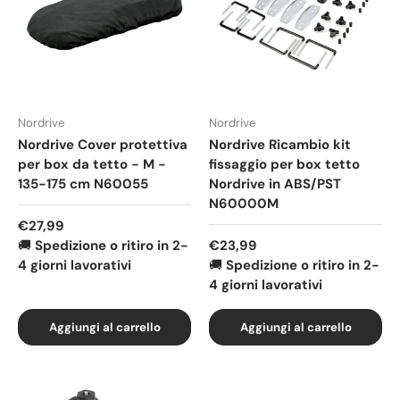
Nordrive
Nordrive
Nordrive Cover protettiva
Nordrive Ricambio kit
per box da tetto - M -
fissaggio per box tetto
135-175 cm N60055
Nordrive in ABS/PST
N60000M
Prezzo normale
€27,99
Prezzo normale
🚚
Spedizione o ritiro in 2-
€23,99
4 giorni lavorativi
🚚
Spedizione o ritiro in 2-
4 giorni lavorativi
Aggiungi al carrello
Aggiungi al carrello