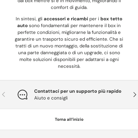
dal box mentre si è in movimento, migliorando il
comfort di guida.
In sintesi, gli
accessori e ricambi
per i
box tetto
auto
sono fondamentali per mantenere il box in
perfette condizioni, migliorarne la funzionalità e
garantire un trasporto sicuro ed efficiente. Che si
tratti di un nuovo montaggio, della sostituzione di
una parte danneggiata o di un upgrade, ci sono
molte soluzioni disponibili per adattarsi a ogni
necessità.
Contattaci per un supporto più rapido
Indietro
Ava
Aiuto e consigli
Torna all’inizio