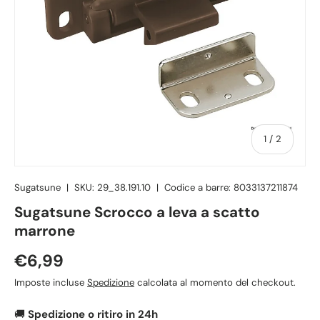
di
1
/
2
Sugatsune
|
SKU:
29_38.191.10
|
Codice a barre:
8033137211874
Sugatsune Scrocco a leva a scatto
marrone
Prezzo normale
€6,99
Imposte incluse
Spedizione
calcolata al momento del checkout.
🚚
Spedizione o ritiro in 24h