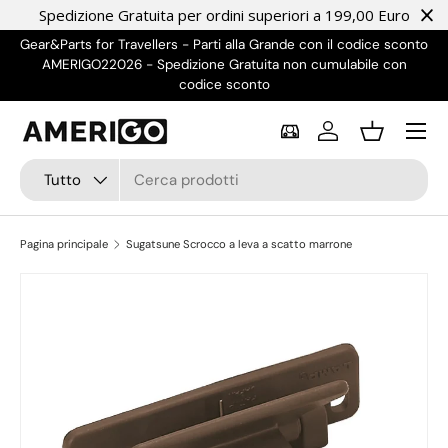
Spedizione Gratuita per ordini superiori a 199,00 Euro
Passa ai contenuti
Gear&Parts for Travellers - Parti alla Grande con il codice sconto
AMERIGO22026 - Spedizione Gratuita non cumulabile con
NO
codice sconto
Menu
Accedi
Cestino
Cerca
Tipo prodotto
Tutto
Pagina principale
Sugatsune Scrocco a leva a scatto marrone
Passa alle informazioni sul prodotto