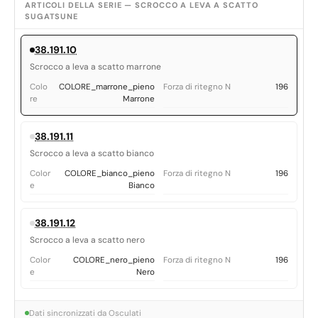
ARTICOLI DELLA SERIE — SCROCCO A LEVA A SCATTO
SUGATSUNE
38.191.10
Scrocco a leva a scatto marrone
Colo
COLORE_marrone_pieno
Forza di ritegno N
196
re
Marrone
38.191.11
Scrocco a leva a scatto bianco
Color
COLORE_bianco_pieno
Forza di ritegno N
196
e
Bianco
38.191.12
Scrocco a leva a scatto nero
Color
COLORE_nero_pieno
Forza di ritegno N
196
e
Nero
Dati sincronizzati da Osculati